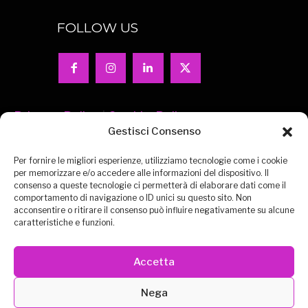
FOLLOW US
Privacy-Policy
|
Cookie-Policy
Gestisci Consenso
Per fornire le migliori esperienze, utilizziamo tecnologie come i cookie
per memorizzare e/o accedere alle informazioni del dispositivo. Il
consenso a queste tecnologie ci permetterà di elaborare dati come il
comportamento di navigazione o ID unici su questo sito. Non
acconsentire o ritirare il consenso può influire negativamente su alcune
CONTATTACI
EXPO VIRTUALE
MISSION
caratteristiche e funzioni.
ESPOSITORI
DEUTSCH
ENGLISH
Accetta
METAVERSO
MEDIA PARTNERS
Nega