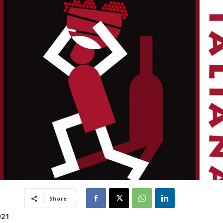
Share
021