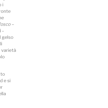
 i
fronte
ne
fosco –
i
–
l gelso
li
a varietà
olo
ato
d e si
er
lla