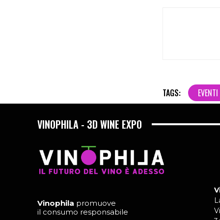
TAGS:
EVENTI
VINOPHILA - 3D WINE EXPO
V
L
Vinophila
promuove
V
il consumo responsabile