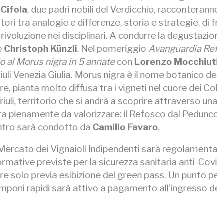
 Cifola
, due padri nobili del Verdicchio, racconteranno
ritori tra analogie e differenze, storia e strategie, di 
rivoluzione nei disciplinari. A condurre la degustazio
e
Christoph Künzli
. Nel pomeriggio
Avanguardia Re
o al Morus nigra in 5 annate
con
Lorenzo Mocchiut
riuli Venezia Giulia. Morus nigra è il nome botanico de
e, pianta molto diffusa tra i vigneti nel cuore dei Col
Friuli, territorio che si andrà a scoprire attraverso un
ra pienamente da valorizzare: il Refosco dal Pedunc
ontro sarà condotto da
Camillo Favaro
.
 Mercato dei Vignaioli Indipendenti sarà regolament
rmative previste per la sicurezza sanitaria anti-Covi
e solo previa esibizione del green pass. Un punto p
mponi rapidi sarà attivo a pagamento all’ingresso de