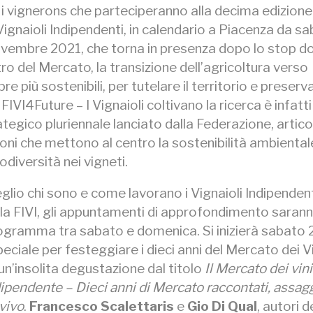
 vignerons che parteciperanno alla decima edizione
ignaioli Indipendenti, in calendario a Piacenza da s
ovembre 2021, che torna in presenza dopo lo stop d
ro del Mercato, la transizione dell’agricoltura verso
e più sostenibili, per tutelare il territorio e preserv
FIVI4Future – I Vignaioli coltivano la ricerca è infatti 
tegico pluriennale lanciato dalla Federazione, artico
ni che mettono al centro la sostenibilità ambientale
iodiversità nei vigneti.
glio chi sono e come lavorano i Vignaioli Indipenden
la FIVI, gli appuntamenti di approfondimento saran
rogramma tra sabato e domenica. Si inizierà sabato 
eciale per festeggiare i dieci anni del Mercato dei V
 un’insolita degustazione dal titolo
Il Mercato dei vin
dipendente – Dieci anni di Mercato raccontati, assagg
 vivo
.
Francesco Scalettaris
e
Gio Di Qual
, autori d