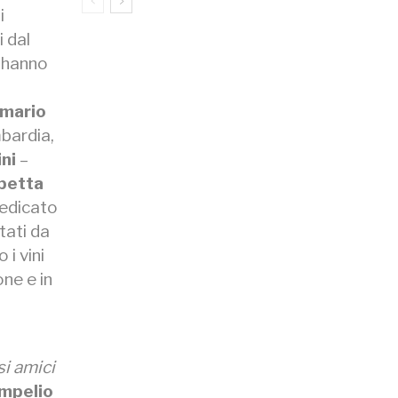
i
i dal
e hanno
nmario
mbardia,
ni
–
abetta
dedicato
tati da
 i vini
one e in
si amici
mpelio