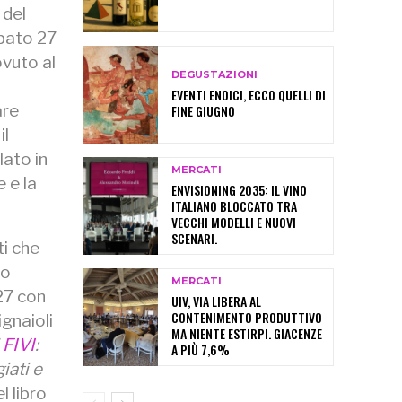
 del
abato 27
ovuto al
DEGUSTAZIONI
EVENTI ENOICI, ECCO QUELLI DI
are
FINE GIUGNO
il
lato in
MERCATI
 e la
ENVISIONING 2035: IL VINO
ITALIANO BLOCCATO TRA
VECCHI MODELLI E NUOVI
SCENARI.
ti che
no
MERCATI
27 con
UIV, VIA LIBERA AL
CONTENIMENTO PRODUTTIVO
ignaioli
MA NIENTE ESTIRPI. GIACENZE
i
FIVI
:
A PIÙ 7,6%
iati e
el libro