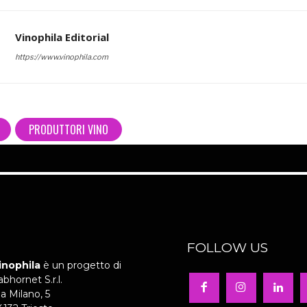
Vinophila Editorial
https://www.vinophila.com
PRODUTTORI VINO
FOLLOW US
inophila
è un progetto di
abhornet S.r.l.
ia Milano, 5