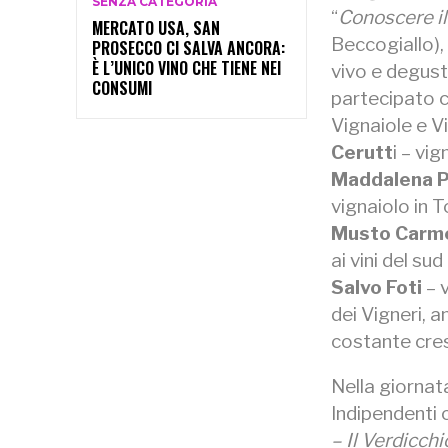
SENZA CATEGORIA
“
Conoscere il
MERCATO USA, SAN
Beccogiallo), 
PROSECCO CI SALVA ANCORA:
È L’UNICO VINO CHE TIENE NEI
vivo e degust
CONSUMI
partecipato c
Vignaiole e Vi
Cerutt
i – vi
Maddalena P
vignaiolo in 
Musto Carme
ai vini del s
Salvo Foti
– 
dei Vigneri, a
costante cre
Nella giornat
Indipendenti 
– Il Verdicchi