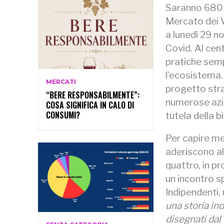
Saranno 680 i
Mercato dei V
a lunedì 29 n
Covid. Al cent
pratiche sempr
l’ecosistema. 
MERCATI
progetto stra
“BERE RESPONSABILMENTE”:
numerose azio
COSA SIGNIFICA IN CALO DI
CONSUMI?
tutela della b
Per capire me
aderiscono al
quattro, in p
un incontro sp
Indipendenti,
una storia in
disegnati dal