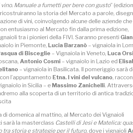
 vino. Manuale a fumetti per bere con gusto
” (edizion
ricostruiranno la storia del Mercato a parole, disegn
azione di vini, coinvolgendo alcune delle aziende ch
on entusiasmo al Mercato fin dalla prima edizione,
gnaioli tra i pionieri della FIVI. Saranno presenti
Gia
gnaiolo in Piemonte,
Lucia Barzanò
– vignaiola in Lo
asqua di Bisceglie
– Vignaiola in Veneto,
Luca Orsi
Toscana,
Antonio Cosmi
– vignaiolo in Lazio ed
Elis
litano
– vignaiola in Basilicata. Il pomeriggio sarà 
ud con l’appuntamento
Etna. I vini del vulcano
, raccon
vignaiolo in Sicilia – e
Massimo Zanichelli
. Attraverso
ndremo alla scoperta di un territorio di antica tradizi
scita
a di domenica al mattino, al Mercato dei Vignaioli
ci sarà la masterclass
Castelli di Jesi e Matelica: qua
o tra storia e strategie per il futuro
, dove i vignaioli
A