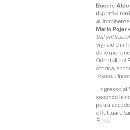
Bucci
e
Aldo
rispettivi ter
all’imminente 
Mario Pojer
Dal sottosuol
vignaiolo in F
dalle more ner
Orientali del 
storica, anco
Rosso. L’inc
L’ingresso al
secondo le no
potrà acceder
effettuare ta
Fiera.