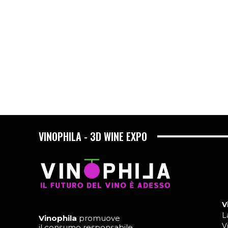
VINOPHILA - 3D WINE EXPO
V
L
Vinophila
promuove
V
il consumo responsabile