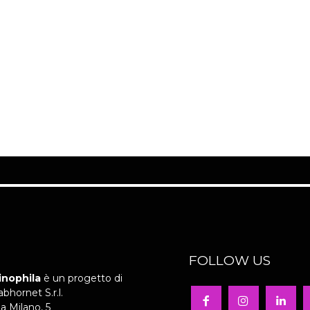
FOLLOW US
inophila
è un progetto di
abhornet S.r.l.
ia Milano, 5