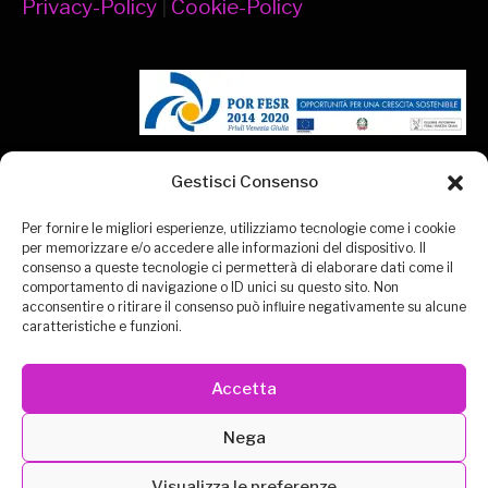
Privacy-Policy
|
Cookie-Policy
CONTATTACI
EXPO VIRTUALE
MISSION
Gestisci Consenso
ESPOSITORI
DEUTSCH
ENGLISH
Per fornire le migliori esperienze, utilizziamo tecnologie come i cookie
per memorizzare e/o accedere alle informazioni del dispositivo. Il
METAVERSO
MEDIA PARTNERS
consenso a queste tecnologie ci permetterà di elaborare dati come il
comportamento di navigazione o ID unici su questo sito. Non
acconsentire o ritirare il consenso può influire negativamente su alcune
caratteristiche e funzioni.
Accetta
Powered by ADVEPA COMMUNICATION s.r.l.
Nega
Visualizza le preferenze