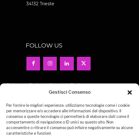
34132 Trieste
FOLLOW US
Privacy-Policy
|
Cookie-Policy
Gestisci Consenso
Per fornire le migliori esperienze, utilizziamo tecnologie come i cookie
per memorizzare e/o accedere alle informazioni del dispositivo. Il
consenso a queste tecnologie ci permetterà di elaborare dati come il
comportamento di navigazione o ID unici su questo sito. Non
acconsentire o ritirare il consenso può influire negativamente su alcune
CONTATTACI
EXPO VIRTUALE
MISSION
caratteristiche e funzioni.