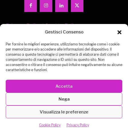
Privacy-Policy
|
Cookie-Policy
Gestisci Consenso
Per fornire le migliori esperienze, utilizziamo tecnologie come i cookie
per memorizzare e/o accedere alle informazioni del dispositivo. Il
consenso a queste tecnologie ci permetterà di elaborare dati come il
comportamento di navigazione o ID unici su questo sito. Non
acconsentire o ritirare il consenso può influire negativamente su alcune
CONTATTACI
EXPO VIRTUALE
MISSION
caratteristiche e funzioni.
ESPOSITORI
DEUTSCH
ENGLISH
Accetta
METAVERSO
MEDIA PARTNERS
Nega
Visualizza le preferenze
Cookie Policy
Privacy Policy
Powered by ADVEPA COMMUNICATION s.r.l.