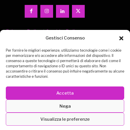
Privacy-Policy
|
Cookie-Policy
Gestisci Consenso
Per fornire le migliori esperienze, utilizziamo tecnologie come i cookie
per memorizzare e/o accedere alle informazioni del dispositivo. Il
consenso a queste tecnologie ci permetterà di elaborare dati come il
comportamento di navigazione o ID unici su questo sito. Non
acconsentire o ritirare il consenso può influire negativamente su alcune
CONTATTACI
EXPO VIRTUALE
MISSION
caratteristiche e funzioni.
ESPOSITORI
DEUTSCH
ENGLISH
Accetta
METAVERSO
MEDIA PARTNERS
Nega
Visualizza le preferenze