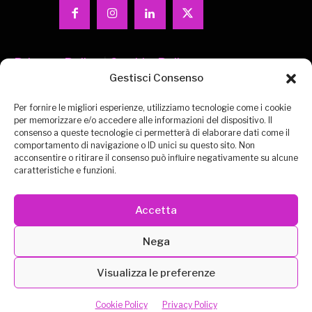
Privacy-Policy
|
Cookie-Policy
Gestisci Consenso
Per fornire le migliori esperienze, utilizziamo tecnologie come i cookie
per memorizzare e/o accedere alle informazioni del dispositivo. Il
consenso a queste tecnologie ci permetterà di elaborare dati come il
comportamento di navigazione o ID unici su questo sito. Non
acconsentire o ritirare il consenso può influire negativamente su alcune
CONTATTACI
EXPO VIRTUALE
MISSION
caratteristiche e funzioni.
ESPOSITORI
DEUTSCH
ENGLISH
Accetta
METAVERSO
MEDIA PARTNERS
Nega
Visualizza le preferenze
Cookie Policy
Privacy Policy
Powered by ADVEPA COMMUNICATION s.r.l.